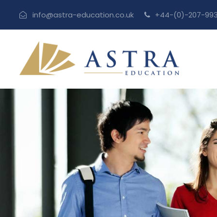
info@astra-education.co.uk
+44-(0)-207-993