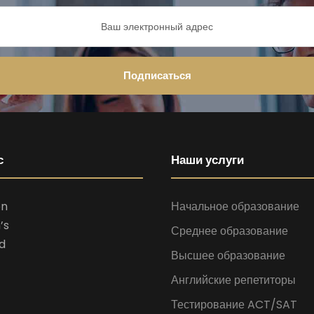
с
Наши услуги
on
Начальное образование
’s
Среднее образование
d
Высшее образование
Английские репетиторы
Тестирование ACT/SAT