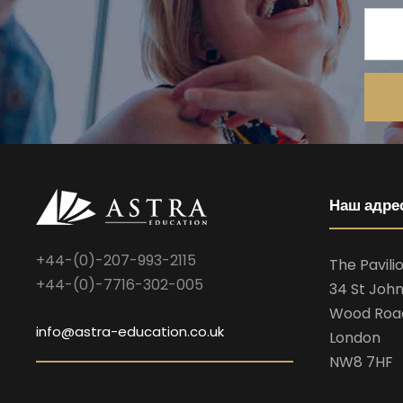
Наш адре
+44-(0)-207-993-2115
The Pavili
+44-(0)-7716-302-005
34 St John
Wood Roa
info@astra-education.co.uk
London
NW8 7HF